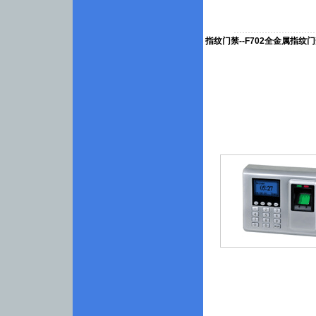
指纹门禁--F702全金属指纹