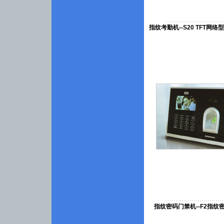
指纹考勤机--S20 TFT网
指纹密码门禁机--F2指纹