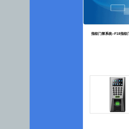
指纹门禁系统--F18指